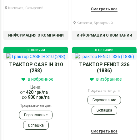
Киевская, Сквирский
Вспашка
Смотреть все
Глубокорыхление
Киевская, Броварский
Культивация
ИНФОРМАЦИЯ О КОМПАНИИ
ИНФОРМАЦИЯ О КОМПАНИИ
Опрыскивание
в наличии
в наличии
Посев
ТРАКТОР CASE IH 310
ТРАКТОР FENDT 336
(298)
(1886)
в избранное
в избранное
Цена:
Предназначен для:
от
420
грн/га
...
до
900
грн/га
Боронование
Предназначен для:
Вспашка
Боронование
Культивация
Вспашка
Посев
Смотреть все
Культивация