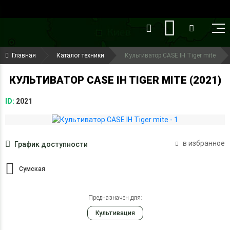
()
(099) 644-79-22
Главная
Каталог техники
Культиватор CASE IH Tiger mite
(050) 416-93-27
КУЛЬТИВАТОР CASE IH TIGER MITE (2021)
ID:
2021
в избранное
График доступности
Сумская
Предназначен для:
Культивация