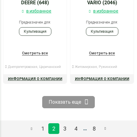
DEERE (648)
VARIO (2046)
в избранное
в избранное
Предназначен для:
Предназначен для:
Культивация
Культивация
Смотреть все
Смотреть все
Днепропетровская, Царичанский
Житомирская, Ружинский
ИНФОРМАЦИЯ О КОМПАНИИ
ИНФОРМАЦИЯ О КОМПАНИИ
Показать еще
1
2
3
4
8
...