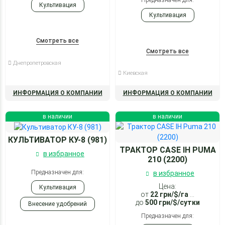
Предназначен для:
Культивация
Культивация
Смотреть все
Смотреть все
Днепропетровская
Киевская
ИНФОРМАЦИЯ О КОМПАНИИ
ИНФОРМАЦИЯ О КОМПАНИИ
в наличии
в наличии
КУЛЬТИВАТОР КУ-8 (981)
ТРАКТОР CASE IH PUMA
в избранное
210 (2200)
Предназначен для:
в избранное
Цена:
Культивация
от
22
грн/$/га
...
до
500
грн/$/сутки
Внесение удобрений
Предназначен для:
Предпосевная обработка