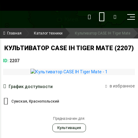
()
(099) 644-79-22
Главная
Каталог техники
Культиватор CASE IH Tiger Mate
(050) 416-93-27
КУЛЬТИВАТОР CASE IH TIGER MATE (2207)
ID:
2207
в избранное
График доступности
Сумская, Краснопольский
Предназначен для:
Культивация