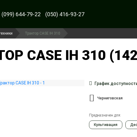
(099) 644-79-22
(050) 416-93-27
техники
Трактор CASE IH 310
ОР CASE IH 310 (142
График доступност
Черниговская
Предназначен для:
Культивация
Де