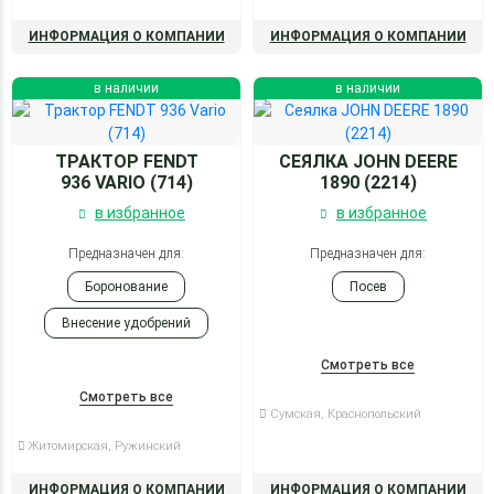
ИНФОРМАЦИЯ О КОМПАНИИ
ИНФОРМАЦИЯ О КОМПАНИИ
в наличии
в наличии
ТРАКТОР FENDT
СЕЯЛКА JOHN DEERE
936 VARIO (714)
1890 (2214)
в избранное
в избранное
Предназначен для:
Предназначен для:
Боронование
Посев
Внесение удобрений
Посев
Смотреть все
Опрыскивание
Смотреть все
Сумская, Краснопольский
Житомирская, Ружинский
ИНФОРМАЦИЯ О КОМПАНИИ
ИНФОРМАЦИЯ О КОМПАНИИ