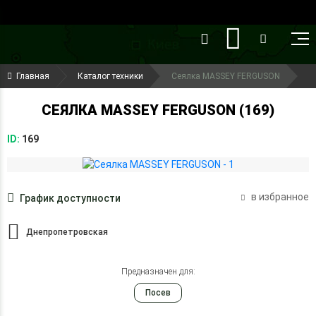
()
(099) 644-79-22
Главная
Каталог техники
Сеялка MASSEY FERGUSON
(050) 416-93-27
СЕЯЛКА MASSEY FERGUSON (169)
ID:
169
в избранное
График доступности
Днепропетровская
Предназначен для:
Посев