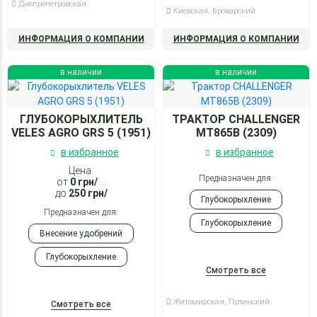
Культивация
Днепропетровская
Киевская, Броварский
Опрыскивание
ИНФОРМАЦИЯ О КОМПАНИИ
ИНФОРМАЦИЯ О КОМПАНИИ
Посев
в наличии
в наличии
ГЛУБОКОРЫХЛИТЕЛЬ
ТРАКТОР CHALLENGER
VELES AGRO GRS 5 (1951)
MT865B (2309)
в избранное
в избранное
Цена:
Предназначен для:
от
0
грн/
...
до
250
грн/
Глубокорыхление
Предназначен для:
Глубокорыхление
Внесение удобрений
Глубокорыхление
Смотреть все
Житомирская, Пулинский
Смотреть все