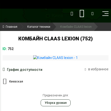
()
(099) 644-79-22
Главная
Каталог техники
Комбайн CLAAS lexion
(050) 416-93-27
КОМБАЙН CLAAS LEXION (752)
ID:
752
в избранное
График доступности
Киевская
Предназначен для:
Уборка урожая