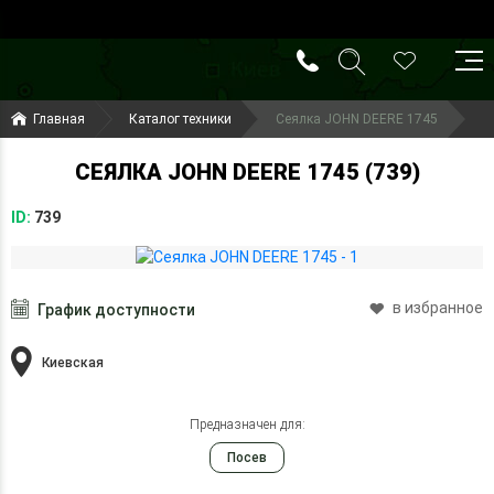
()
(099) 644-79-22
Главная
Каталог техники
Сеялка JOHN DEERE 1745
(050) 416-93-27
СЕЯЛКА JOHN DEERE 1745 (739)
ID:
739
в избранное
График доступности
Киевская
Предназначен для:
Посев