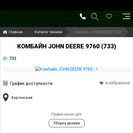
()
(099) 644-79-22
Главная
Каталог техники
Комбайн JOHN DEERE 9760
(050) 416-93-27
КОМБАЙН JOHN DEERE 9760 (733)
ID:
733
в избранное
График доступности
Херсонская
Предназначен для:
Уборка урожая