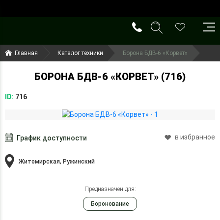
()
(099) 644-79-22
Главная
Каталог техники
Борона БДВ-6 «Корвет»
(050) 416-93-27
БОРОНА БДВ-6 «КОРВЕТ» (716)
ID:
716
в избранное
График доступности
Житомирская, Ружинский
Предназначен для:
Боронование