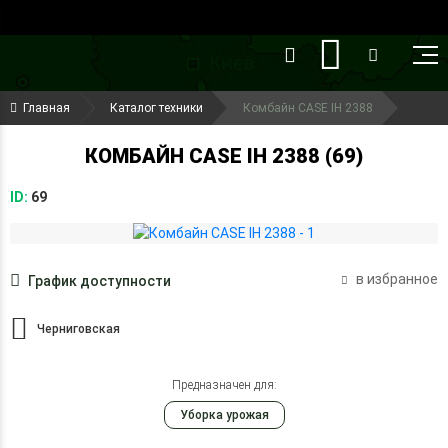
()
(099) 644-79-22
Главная
Каталог техники
Комбайн CASE IH 2388
(050) 416-93-27
КОМБАЙН CASE IH 2388 (69)
ID:
69
в избранное
График доступности
Черниговская
Предназначен для:
Уборка урожая