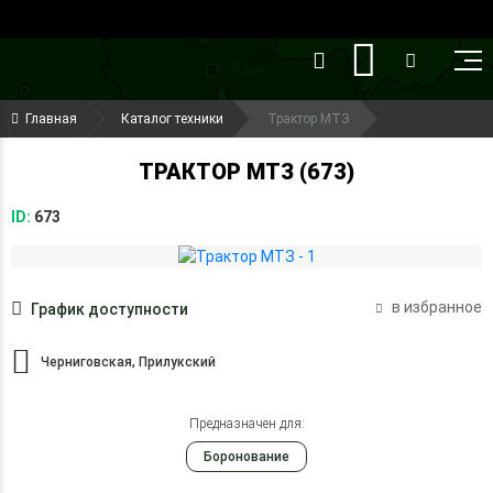
()
(099) 644-79-22
Главная
Каталог техники
Трактор МТЗ
(050) 416-93-27
ТРАКТОР МТЗ (673)
ID:
673
в избранное
График доступности
Черниговская, Прилукский
Предназначен для:
Боронование