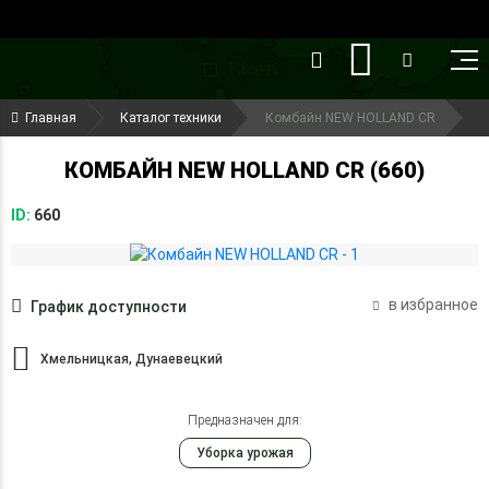
()
(099) 644-79-22
Главная
Каталог техники
Комбайн NEW HOLLAND CR
(050) 416-93-27
КОМБАЙН NEW HOLLAND CR (660)
ID:
660
в избранное
График доступности
Хмельницкая, Дунаевецкий
Предназначен для:
Уборка урожая