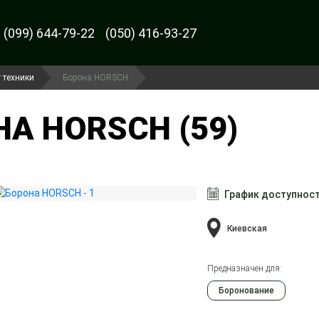
(099) 644-79-22
(050) 416-93-27
 техники
Борона HORSCH
А HORSCH (59)
График доступнос
Киевская
Предназначен для:
Боронование