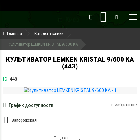
()
(099) 644-79-22
Главная
Каталог техники
(050) 416-93-27
Культиватор LEMKEN KRISTAL 9/600 КА
КУЛЬТИВАТОР LEMKEN KRISTAL 9/600 КА
(443)
ID:
443
в избранное
График доступности
Запорожская
Предназначен для: