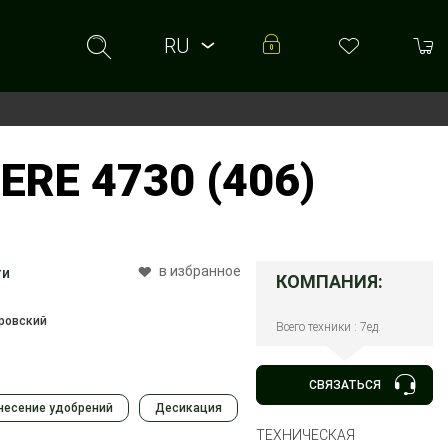
RU
RU
UA
RE 4730 (406)
в избранное
ти
КОМПАНИЯ:
ровский
Всего техники : 7ед.
СВЯЗАТЬСЯ
несение удобрений
Десикация
ТЕХНИЧЕСКАЯ