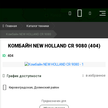
()
(099) 644-79-22
Главная
Каталог техники
(050) 416-93-27
Комбайн NEW HOLLAND CR 9080
КОМБАЙН NEW HOLLAND CR 9080 (404)
ID:
404
в избранное
График доступности
Кировоградская, Долинский район
Предназначен для: