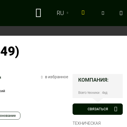
RU
RU
UA
49)
в избранное
и
КОМПАНИЯ:
кий
Всего техники : 4ед.
СВЯЗАТЬСЯ
онование
ТЕХНИЧЕСКАЯ