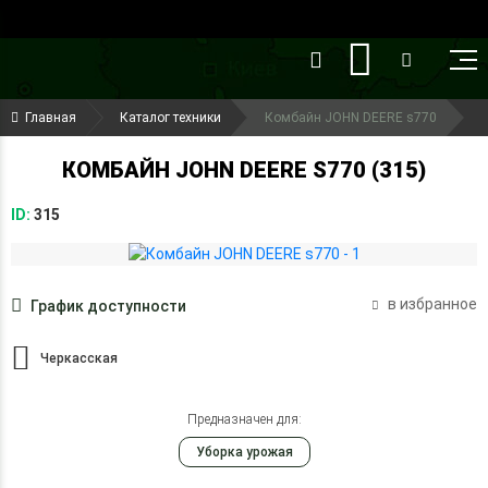
()
(099) 644-79-22
Главная
Каталог техники
Комбайн JOHN DEERE s770
(050) 416-93-27
КОМБАЙН JOHN DEERE S770 (315)
ID:
315
в избранное
График доступности
Черкасская
Предназначен для:
Уборка урожая