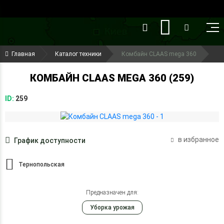
()
(099) 644-79-22
Главная
Каталог техники
Комбайн CLAAS mega 360
(050) 416-93-27
КОМБАЙН CLAAS MEGA 360 (259)
ID:
259
в избранное
График доступности
Тернопольская
Предназначен для:
Уборка урожая