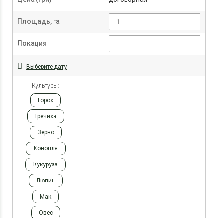
Площадь, га
Локация
Выберите дату
Культуры:
Горох
Гречиха
Зерно
Конопля
Кукуруза
Люпин
Мак
Овес