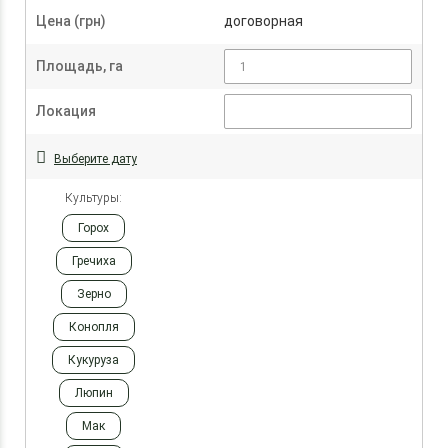
Цена (грн)
договорная
Площадь, га
Локация
Выберите дату
Культуры:
Горох
Гречиха
Зерно
Конопля
Кукуруза
Люпин
Мак