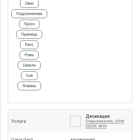
Овес
Подсолнечник
Просо
Пшеница
Рапс
Рожь
Свекла
Соя
Ячмень
Десикация
Услуга
Опрыскиватель JOHN
DEERE 4830
Цена (грн)
договорная