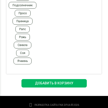
Подсолнечник
Просо
Пшеница
Рапс
Рожь
Свекла
Соя
Ячмень
ДОБАВИТЬ В КОРЗИНУ
РАЗРАБОТКА САЙТА
FNX.DP.UA © 2026