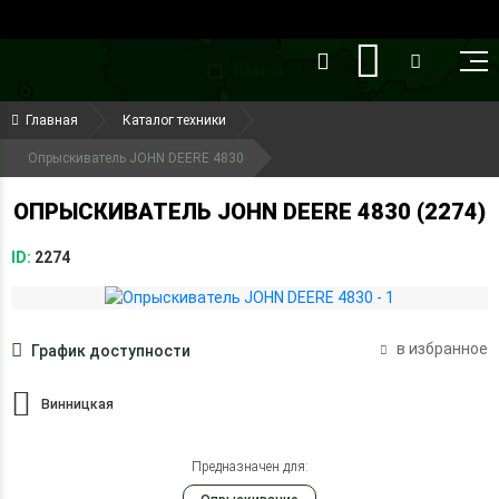
()
(099) 644-79-22
Главная
Каталог техники
(050) 416-93-27
Опрыскиватель JOHN DEERE 4830
ОПРЫСКИВАТЕЛЬ JOHN DEERE 4830 (2274)
ID:
2274
в избранное
График доступности
Винницкая
Предназначен для: