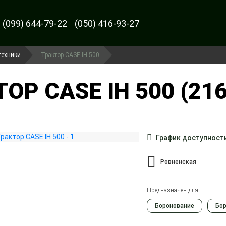
(099) 644-79-22
(050) 416-93-27
техники
Трактор CASE IH 500
ОР CASE IH 500 (216
График доступност
Ровненская
Предназначен для:
Боронование
Бо