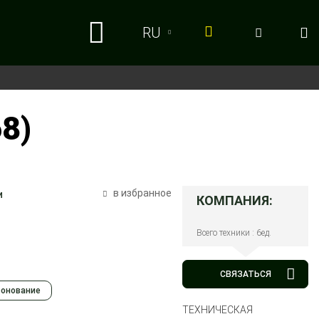
RU
RU
UA
8)
в избранное
и
КОМПАНИЯ:
Всего техники : 6ед.
СВЯЗАТЬСЯ
ронование
ТЕХНИЧЕСКАЯ