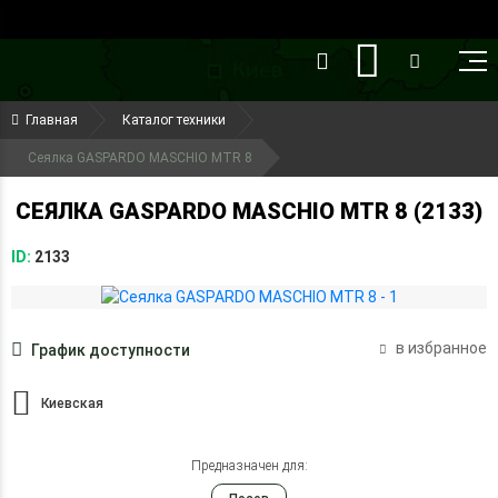
()
(099) 644-79-22
Главная
Каталог техники
(050) 416-93-27
Сеялка GASPARDO MASCHIO MTR 8
СЕЯЛКА GASPARDO MASCHIO MTR 8 (2133)
ID:
2133
в избранное
График доступности
Киевская
Предназначен для: