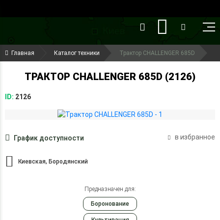
()
(099) 644-79-22
Главная
Каталог техники
Трактор CHALLENGER 685D
(050) 416-93-27
ТРАКТОР CHALLENGER 685D (2126)
ID:
2126
в избранное
График доступности
Киевская, Бородянский
Предназначен для:
Боронование