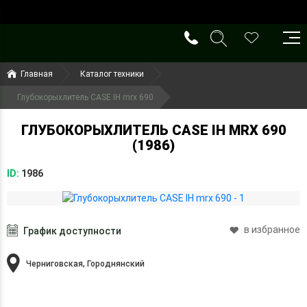
()
(099) 644-79-22
Главная
Каталог техники
(050) 416-93-27
Глубокорыхлитель CASE IH mrx 690
ГЛУБОКОРЫХЛИТЕЛЬ CASE IH MRX 690
(1986)
ID:
1986
в избранное
График доступности
Черниговская, Городнянский