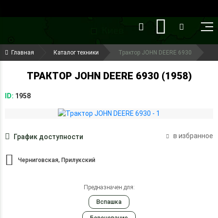
()
(099) 644-79-22
Главная
Каталог техники
Трактор JOHN DEERE 6930
(050) 416-93-27
ТРАКТОР JOHN DEERE 6930 (1958)
ID:
1958
в избранное
График доступности
Черниговская, Прилукский
Предназначен для:
Вспашка