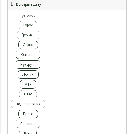
Выберите дату
Культуры:
Горох
Гречиха
Зерно
Конопля
Кукуруза
Люпин
Мак
Овес
Подсолнечник
Просо
Пшеница
Рапс