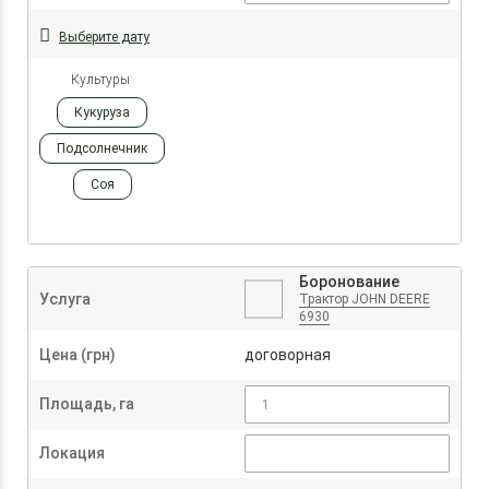
Выберите дату
Культуры:
Кукуруза
Подсолнечник
Соя
Боронование
Услуга
Трактор JOHN DEERE
6930
Цена (грн)
договорная
Площадь, га
Локация