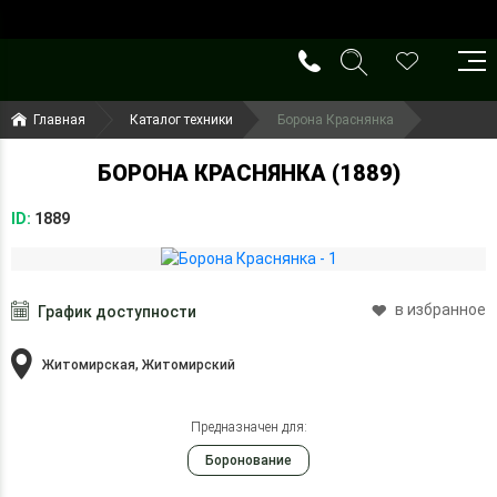
()
(099) 644-79-22
Главная
Каталог техники
Борона Краснянка
(050) 416-93-27
БОРОНА КРАСНЯНКА (1889)
ID:
1889
в избранное
График доступности
Житомирская, Житомирский
Предназначен для:
Боронование