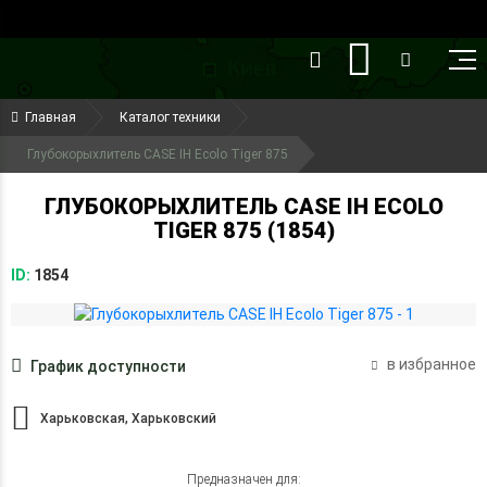
()
(099) 644-79-22
Главная
Каталог техники
(050) 416-93-27
Глубокорыхлитель CASE IH Ecolo Tiger 875
ГЛУБОКОРЫХЛИТЕЛЬ CASE IH ECOLO
TIGER 875 (1854)
ID:
1854
в избранное
График доступности
Харьковская, Харьковский
Предназначен для: