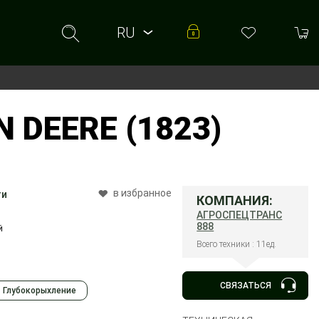
RU
RU
UA
DEERE (1823)
в избранное
ти
КОМПАНИЯ:
АГРОСПЕЦТРАНС
888
й
Всего техники : 11ед.
СВЯЗАТЬСЯ
Глубокорыхление