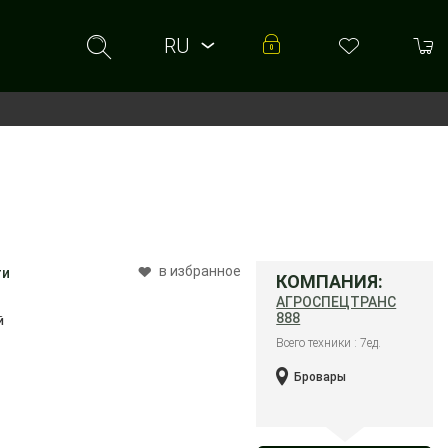
RU
RU
UA
в избранное
ти
КОМПАНИЯ:
АГРОСПЕЦТРАНС
888
й
Всего техники : 7ед.
Бровары