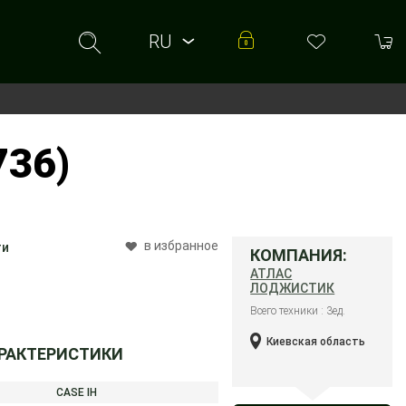
RU
RU
UA
736)
в избранное
ти
КОМПАНИЯ:
АТЛАС
ЛОДЖИСТИК
Всего техники : 3ед.
Киевская область
АРАКТЕРИСТИКИ
CASE IH