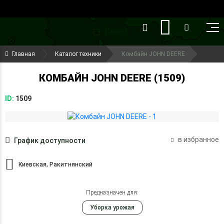
()
(099) 644-79-22
Главная
Каталог техники
Комбайн JOHN DEERE
(050) 416-93-27
КОМБАЙН JOHN DEERE (1509)
ID:
1509
в избранное
График доступности
Киевская, Ракитнянский
Предназначен для:
Уборка урожая