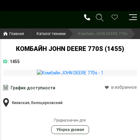
()
(099) 644-79-22
Главная
Каталог техники
Комбайн JOHN DEERE 770s
(050) 416-93-27
КОМБАЙН JOHN DEERE 770S (1455)
ID:
1455
в избранное
График доступности
Киевская, Белоцерковский
Предназначен для:
Уборка урожая