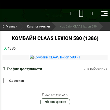
()
(099) 644-79-22
Главная
Каталог техники
Комбайн CLAAS lexion 580
(050) 416-93-27
КОМБАЙН CLAAS LEXION 580 (1386)
ID:
1386
в избранное
График доступности
Одесская
Предназначен для:
Уборка урожая