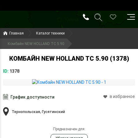
()
(099) 644-79-22
Главная
Каталог техники
(050) 416-93-27
Комбайн NEW HOLLAND TC 5.90
КОМБАЙН NEW HOLLAND TC 5.90 (1378)
ID:
1378
в избранное
График доступности
Тернопольская, Гусятинский
Предназначен для: