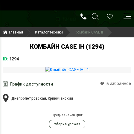
()
(099) 644-79-22
Главная
Каталог техники
Комбайн CASE IH
(050) 416-93-27
КОМБАЙН CASE IH (1294)
ID:
1294
в избранное
График доступности
Днепропетровская, Криничанский
Предназначен для:
Уборка урожая