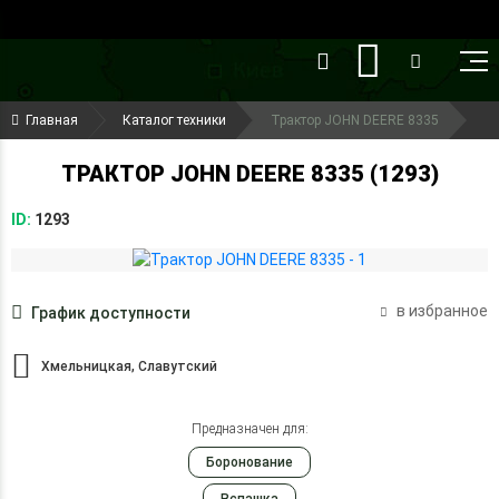
()
(099) 644-79-22
Главная
Каталог техники
Трактор JOHN DEERE 8335
(050) 416-93-27
ТРАКТОР JOHN DEERE 8335 (1293)
ID:
1293
в избранное
График доступности
Хмельницкая, Славутский
Предназначен для:
Боронование