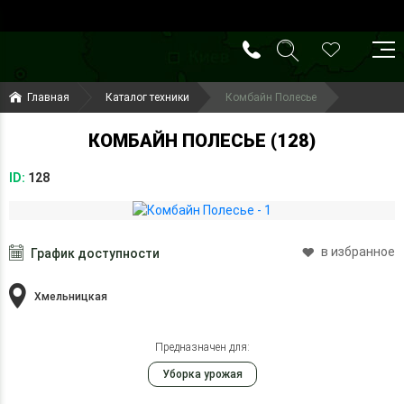
()
(099) 644-79-22
Главная
Каталог техники
Комбайн Полесье
(050) 416-93-27
КОМБАЙН ПОЛЕСЬЕ (128)
ID:
128
в избранное
График доступности
Хмельницкая
Предназначен для:
Уборка урожая