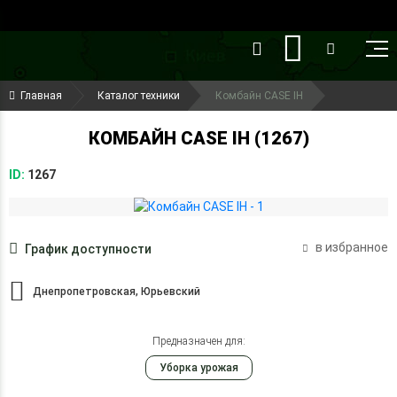
()
(099) 644-79-22
Главная
Каталог техники
Комбайн CASE IH
(050) 416-93-27
КОМБАЙН CASE IH (1267)
ID:
1267
в избранное
График доступности
Днепропетровская, Юрьевский
Предназначен для:
Уборка урожая