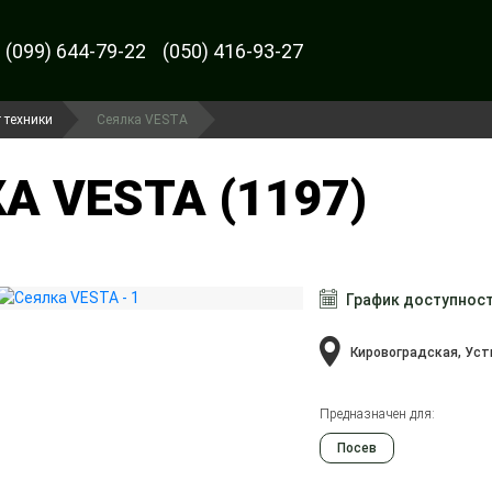
(099) 644-79-22
(050) 416-93-27
 техники
Сеялка VESTA
А VESTA (1197)
График доступнос
Кировоградская, Уст
Предназначен для:
Посев