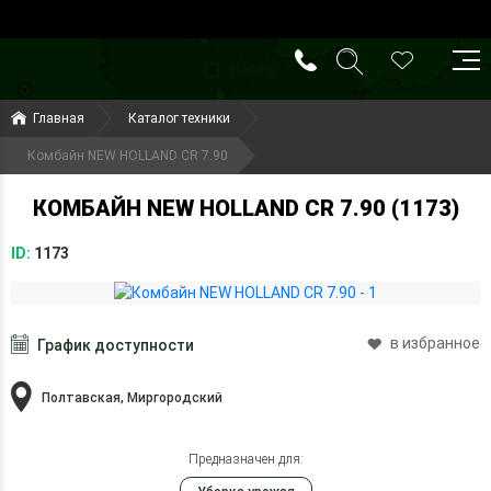
()
(099) 644-79-22
Главная
Каталог техники
(050) 416-93-27
Комбайн NEW HOLLAND CR 7.90
КОМБАЙН NEW HOLLAND CR 7.90 (1173)
ID:
1173
в избранное
График доступности
Полтавская, Миргородский
Предназначен для: