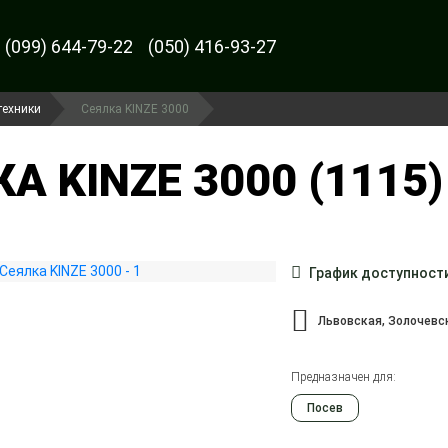
(099) 644-79-22
(050) 416-93-27
техники
Сеялка KINZE 3000
А KINZE 3000 (1115)
График доступност
Львовская, Золочевс
Предназначен для:
Посев