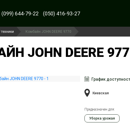
(099) 644-79-22
(050) 416-93-27
 техники
Комбайн JOHN DEERE 9770
ЙН JOHN DEERE 9770
График доступнос
Киевская
Предназначен для:
Уборка урожая