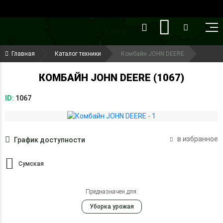
()
(099) 644-79-22
Главная
Каталог техники
Комбайн JOHN DEERE
(050) 416-93-27
КОМБАЙН JOHN DEERE (1067)
ID:
1067
в избранное
График доступности
Сумская
Предназначен для:
Уборка урожая