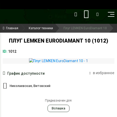
()
(099) 644-79-22
Главная
Каталог техники
Плуг LEMKEN EuroDiamant 10
(050) 416-93-27
ПЛУГ LEMKEN EURODIAMANT 10 (1012)
ID:
1012
в избранное
График доступности
Николаевская, Витовский
Предназначен для:
Вспашка