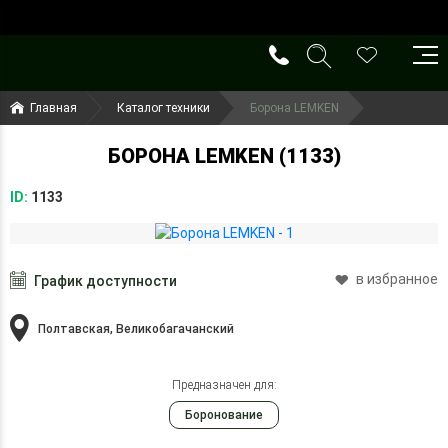
()
(099) 644-79-22
Главная
Каталог техники
Борона LEMKEN
(050) 416-93-27
БОРОНА LEMKEN (1133)
ID:
1133
в избранное
График доступности
Полтавская, Великобагачанский
Предназначен для:
Боронование