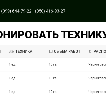
(099) 644-79-22
(050) 416-93-27
ОНИРОВАТЬ ТЕХНИК
И
ТЕХНИКА
ОБЪЕМ РАБОТ:
РАСП
1 ед.
10 га
Черниговск
1 ед.
10 га
Черниговск
1 ед.
10 га
Черниговск