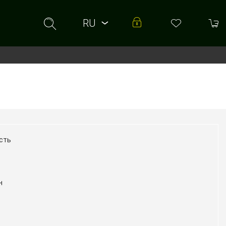
RU
RU
UA
сть
н